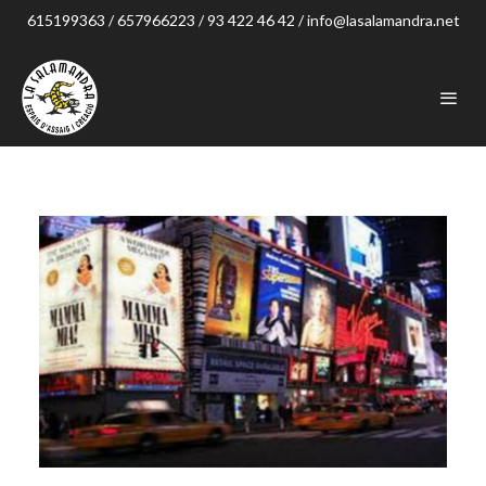
615199363 / 657966223 / 93 422 46 42 / info@lasalamandra.net