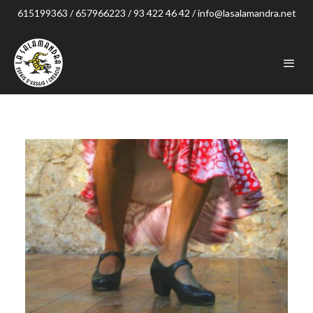
615199363 / 657966223 / 93 422 46 42 / info@lasalamandra.net