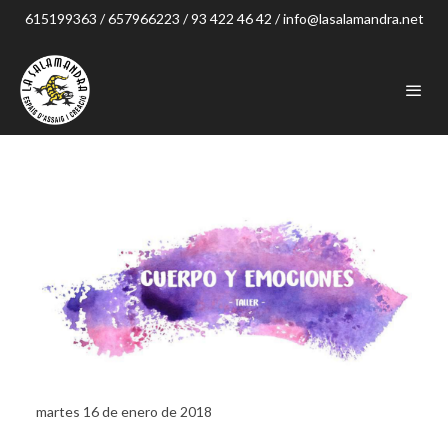
615199363 / 657966223 / 93 422 46 42 / info@lasalamandra.net
martes 16 de enero de 2018